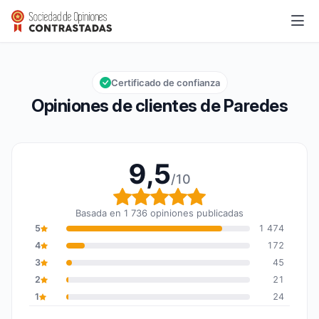
Paredes
9,5/10
Calificación global: 9,5 de 10
Certificado de confianza
Opiniones de clientes de Paredes
9,5
/10
Calificación global: 9,5
Basada en 1 736 opiniones publicadas
5
1 474
4
172
3
45
2
21
1
24