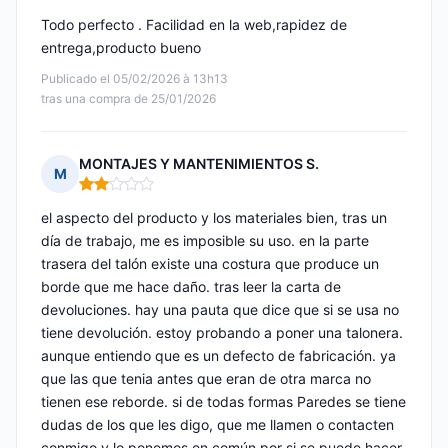
Todo perfecto . Facilidad en la web,rapidez de
entrega,producto bueno
Publicado el 05/02/2026 à 13h13
tras una compra de 25/01/2026
MONTAJES Y MANTENIMIENTOS S.
M
Nota: 2 de 5
el aspecto del producto y los materiales bien, tras un
día de trabajo, me es imposible su uso. en la parte
trasera del talón existe una costura que produce un
borde que me hace daño. tras leer la carta de
devoluciones. hay una pauta que dice que si se usa no
tiene devolución. estoy probando a poner una talonera.
aunque entiendo que es un defecto de fabricación. ya
que las que tenia antes que eran de otra marca no
tienen ese reborde. si de todas formas Paredes se tiene
dudas de los que les digo, que me llamen o contacten
conmigo y lo ponemos en común por si se puede hacer