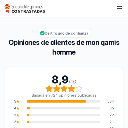
mon qamis homme
8,9/10
Calificación global: 8,9 de 10
Certificado de confianza
Opiniones de clientes de mon qamis
homme
8,9
/10
Calificación global: 8,9
Basada en 724 opiniones publicadas
5
584
4
35
3
22
2
21