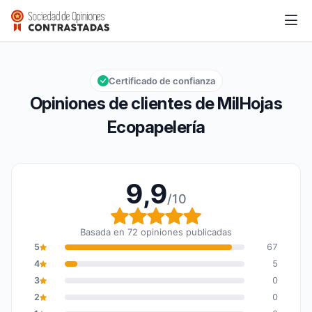
MilHojas Ecopapelería
9,9/10
Calificación global: 9,9 de 10
Certificado de confianza
Opiniones de clientes de MilHojas
Ecopapelería
9,9
/10
Calificación global: 9,9
Basada en 72 opiniones publicadas
5
67
4
5
3
0
2
0