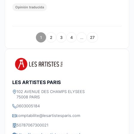
Opinión traducida
1
2
3
4
…
27
LES ARTISTES PARIS
102 AVENUE DES CHAMPS ELYSEES
75008 PARIS
0603005184
comptabilite@lesartistesparis.com
50787067300021