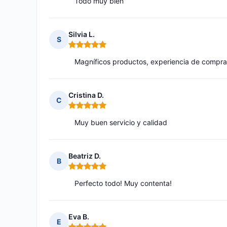
Todo muy bien
Silvia L.
S
Nota: 5 de 5
Magníficos productos, experiencia de compra
Cristina D.
C
Nota: 5 de 5
Muy buen servicio y calidad
Beatriz D.
B
Nota: 5 de 5
Perfecto todo! Muy contenta!
Eva B.
E