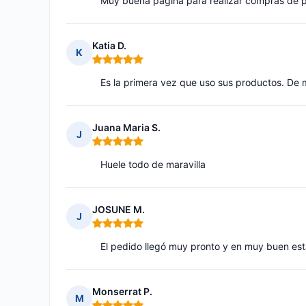
Muy buena página para realizar compras de p
Katia D.
K
Nota: 5 de 5
Es la primera vez que uso sus productos. De
Juana Maria S.
J
Nota: 5 de 5
Huele todo de maravilla
JOSUNE M.
J
Nota: 5 de 5
El pedido llegó muy pronto y en muy buen es
Monserrat P.
M