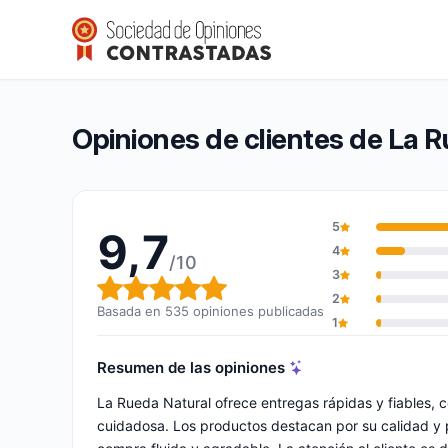
La Rueda Natural
9,7/10
(535 opiniones)
Calificación global: 9,7 de 10
Opiniones de clientes de La 
5
9,7
4
/10
3
Calificación global: 9,7 de 10
2
Basada en 535 opiniones publicadas
1
Resumen de las opiniones
La Rueda Natural ofrece entregas rápidas y fiables,
cuidadosa. Los productos destacan por su calidad y 