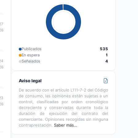
27
26
Publicados
535
En espera
1
24
Señalados
4
26
Aviso legal
De acuerdo con el artículo L111-7-2 del Código
de consumo, las opiniones están sujetas a un
23
control, clasificadas por orden cronológico
26
decreciente y conservadas durante toda la
duración de ejecución del contrato del
comerciante. Opiniones recogidas sin ninguna
contraprestación.
Saber más…