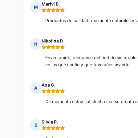
Mariví B.
M
Nota: 5 de 5
Productos de calidad, realmente naturales y si
Nikolina D.
N
Nota: 5 de 5
Envío rápido, recepción del pedido sin proble
en los que confío y que llevo años usando
Ana G.
A
Nota: 5 de 5
De momento estoy satisfecha con su pronta r
Silvia P.
S
Nota: 5 de 5