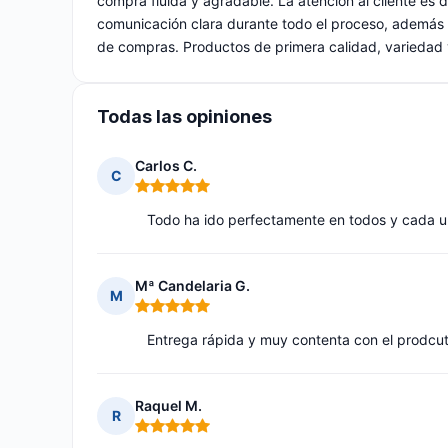
compra fluida y agradable. La atención al cliente es
comunicación clara durante todo el proceso, además 
de compras. Productos de primera calidad, variedad y
Todas las opiniones
Carlos C.
C
Nota: 5 de 5
Todo ha ido perfectamente en todos y cada u
Mª Candelaria G.
M
Nota: 5 de 5
Entrega rápida y muy contenta con el prodcu
Raquel M.
R
Nota: 5 de 5