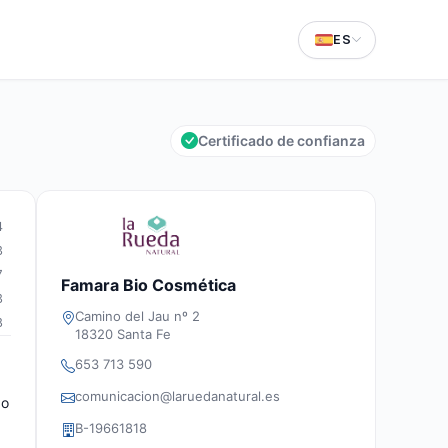
ES
Certificado de confianza
4
3
7
Famara Bio Cosmética
3
Camino del Jau nº 2
8
18320 Santa Fe
653 713 590
comunicacion@laruedanatural.es
 o
B-19661818