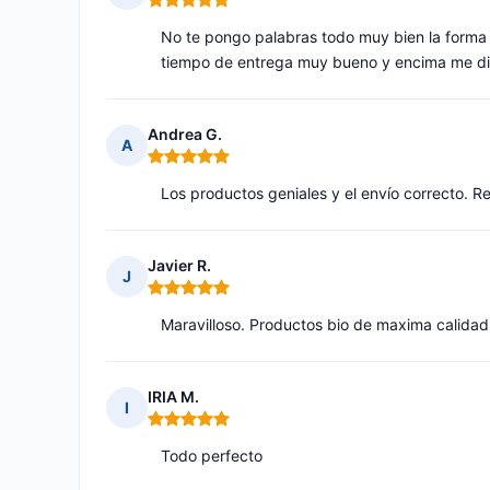
Nota: 5 de 5
No te pongo palabras todo muy bien la forma 
tiempo de entrega muy bueno y encima me die
Andrea G.
A
Nota: 5 de 5
Los productos geniales y el envío correcto. R
Javier R.
J
Nota: 5 de 5
Maravilloso. Productos bio de maxima calidad
IRIA M.
I
Nota: 5 de 5
Todo perfecto