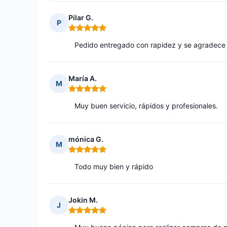
Pilar G.
P
Nota: 5 de 5
Pedido entregado con rapidez y se agradece e
María A.
M
Nota: 5 de 5
Muy buen servicio, rápidos y profesionales.
mónica G.
M
Nota: 5 de 5
Todo muy bien y rápido
Jokin M.
J
Nota: 5 de 5