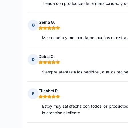
Tienda con productos de primera calidad y un
Gema G.
G
Nota: 5 de 5
Me encanta y me mandaron muchas muestras
Debla O.
D
Nota: 5 de 5
Siempre atentas a los pedidos , que los reci
Elisabet P.
E
Nota: 5 de 5
Estoy muy satisfecha con todos los productos 
la atención al cliente