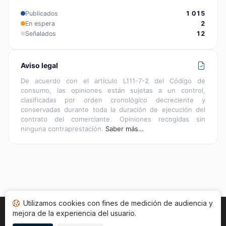
Publicados
1 015
En espera
2
Señalados
12
Aviso legal
De acuerdo con el artículo L111-7-2 del Código de
consumo, las opiniones están sujetas a un control,
clasificadas por orden cronológico decreciente y
conservadas durante toda la duración de ejecución del
contrato del comerciante. Opiniones recogidas sin
ninguna contraprestación.
Saber más…
Utilizamos cookies con fines de medición de audiencia y
mejora de la experiencia del usuario.
Inicio
Estado opiniones
Categorías
CGU