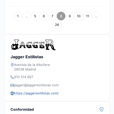
1
…
5
6
7
8
9
10
11
…
26
Jagger Estilistas
Avenida de la Albufera
28038 Madrid
910 514 667
jagger@jaggerestilistas.com
https://jaggerestilistas.com/
Conformidad