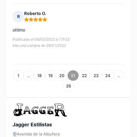
Roberto O.
R
Nota: 5 de 5
ottimo
Publicado el 08/02/2022 à 17h23
tras una compra de 29/01/2022
1
…
18
19
20
21
22
23
24
…
26
Jagger Estilistas
Avenida de la Albufera