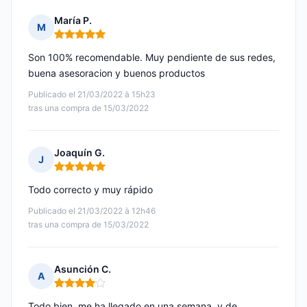
María P.
M
Nota: 5 de 5
Son 100% recomendable. Muy pendiente de sus redes,
buena asesoracion y buenos productos
Publicado el 21/03/2022 à 15h23
tras una compra de 15/03/2022
Joaquín G.
J
Nota: 5 de 5
Todo correcto y muy rápido
Publicado el 21/03/2022 à 12h46
tras una compra de 15/03/2022
Asunción C.
A
Nota: 4 de 5
Todo bien, me ha llegado en una semana, y de