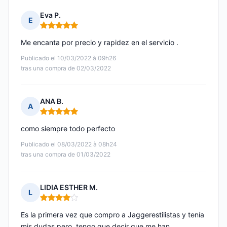
Eva P.
E
Nota: 5 de 5
Me encanta por precio y rapidez en el servicio .
Publicado el 10/03/2022 à 09h26
tras una compra de 02/03/2022
ANA B.
A
Nota: 5 de 5
como siempre todo perfecto
Publicado el 08/03/2022 à 08h24
tras una compra de 01/03/2022
LIDIA ESTHER M.
L
Nota: 4 de 5
Es la primera vez que compro a Jaggerestilistas y tenía
mis dudas pero, tengo que decir que me han