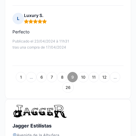
Luxury S.
L
Nota: 5 de 5
Perfecto
Publicado el 23/04/2024 à 11h31
tras una compra de 17/04/2024
1
…
6
7
8
9
10
11
12
…
26
Jagger Estilistas
Avenida de la Albufera