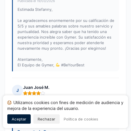
Publicada el 19/03/2026
Estimada Stefanny,
Le agradecemos enormemente por su calificación de
5/5 y sus amables palabras sobre nuestro servicio y
puntualidad. Nos alegra saber que ha tenido una
experiencia increíble con Gymer. Su satisfacción es
nuestra prioridad y esperamos poder atenderle
nuevamente muy pronto. ¡Gracias por elegirnos!
Atentamente,
El Equipo de Gymer,
#BeYourBest
Juan José M.
J
Nota: 4 de 5
Utilizamos cookies con fines de medición de audiencia y
TODO CORRECTO
mejora de la experiencia del usuario.
Publicado el 16/10/2025 à 10h42
tras una compra de 08/10/2025
Aceptar
Rechazar
Política de cookies