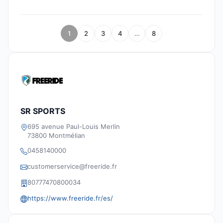
1
2
3
4
…
8
SR SPORTS
695 avenue Paul-Louis Merlin
73800 Montmélian
0458140000
customerservice@freeride.fr
80777470800034
https://www.freeride.fr/es/