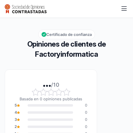
Factoryinformatica
…/10
Calificación global: … de 10
Certificado de confianza
Opiniones de clientes de
Factoryinformatica
…
/10
Calificación global: … de 10
Basada en 0 opiniones publicadas
5
0
4
0
3
0
2
0