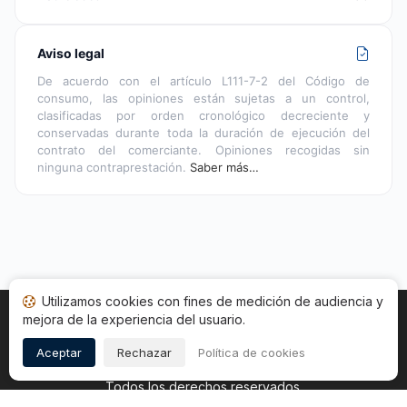
Aviso legal
De acuerdo con el artículo L111-7-2 del Código de
consumo, las opiniones están sujetas a un control,
clasificadas por orden cronológico decreciente y
conservadas durante toda la duración de ejecución del
contrato del comerciante. Opiniones recogidas sin
ninguna contraprestación.
Saber más…
Utilizamos cookies con fines de medición de audiencia y
mejora de la experiencia del usuario.
Inicio
Estado opiniones
Categorías
CGU
Cookies
Legal
Aceptar
Rechazar
Política de cookies
Copyright © 2026
Sociedad de Opiniones Contrastadas
.
Todos los derechos reservados.