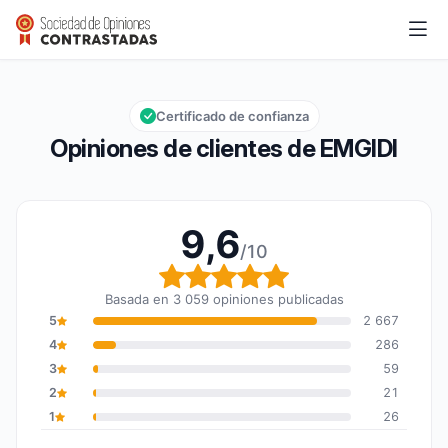
EMGIDI
9,6/10
Calificación global: 9,6 de 10
Certificado de confianza
Opiniones de clientes de EMGIDI
9,6
/10
Calificación global: 9,6
Basada en 3 059 opiniones publicadas
5
2 667
4
286
3
59
2
21
1
26