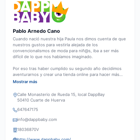
Pablo Arnedo Cano
Cuando nació nuestra hija Paula nos dimos cuenta de que
nuestros gustos para vestirla alejada de los
convencionalismos de moda para niñ@s, iba a ser más
difícil de lo que nos habíamos imaginado.
Por eso tras haber cumplido su segundo año decidimos
aventurarnos y crear una tienda online para hacer más
accesible a todos los padres un estilo de ropa moderno y
Mostrar más
actual para sus hijos, dando alternativa a la moda clásica
del azul y el rosa, asi como los accesorios de puericultura
Calle Monasterio de Rueda 15, local DappBay
más innovadores del mercado para hacernos nuestra vida
50410 Cuarte de Huerva
y la de nuestros hijos mucho más fácil.
647647175
info@dappbaby.com
18036870V
http://www.dappbaby.com/