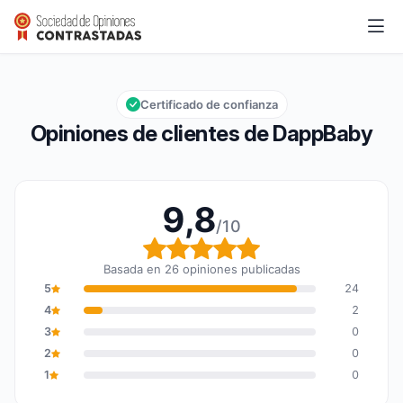
DappBaby
9,8/10
Calificación global: 9,8 de 10
Certificado de confianza
Opiniones de clientes de DappBaby
9,8
/10
Calificación global: 9,8
Basada en 26 opiniones publicadas
5
24
4
2
3
0
2
0
1
0