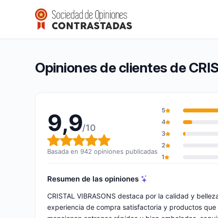
CRISTAL VIBRASONS
9,9/10
(942 opiniones)
Calificación global: 9,9 de 10
Opiniones de clientes de C
5
9,9
4
/10
3
Calificación global: 9,9 de 10
2
Basada en 942 opiniones publicadas
1
Resumen de las opiniones
CRISTAL VIBRASONS destaca por la calidad y belleza 
experiencia de compra satisfactoria y productos que c