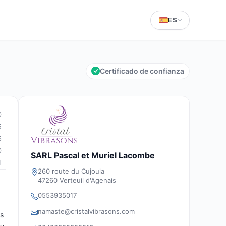
ES
Certificado de confianza
0
5
6
0
SARL Pascal et Muriel Lacombe
1
260 route du Cujoula
47260 Verteuil d'Agenais
0553935017
namaste@cristalvibrasons.com
es