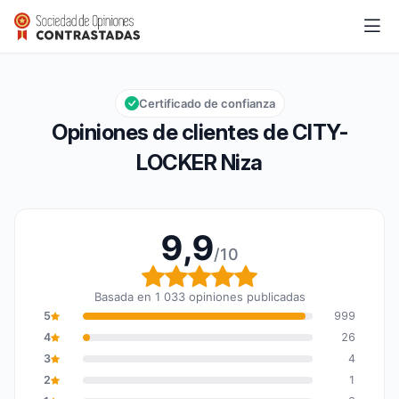
CITY-LOCKER Niza
9,9/10
Calificación global: 9,9 de 10
Certificado de confianza
Opiniones de clientes de CITY-
LOCKER Niza
9,9
/10
Calificación global: 9,9
Basada en 1 033 opiniones publicadas
5
999
4
26
3
4
2
1