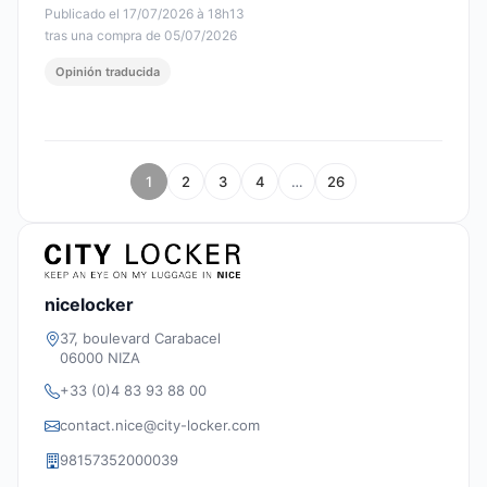
Publicado el 17/07/2026 à 18h13
tras una compra de 05/07/2026
Opinión traducida
1
2
3
4
…
26
nicelocker
37, boulevard Carabacel
06000 NIZA
+33 (0)4 83 93 88 00
contact.nice@city-locker.com
98157352000039