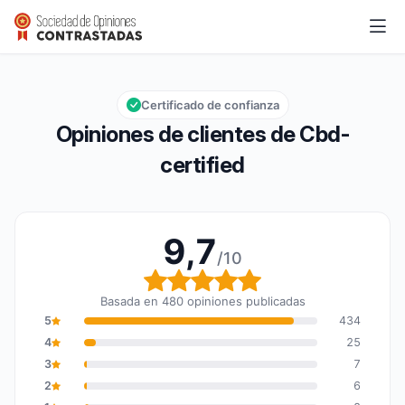
Cbd-certified
9,7/10
Calificación global: 9,7 de 10
Certificado de confianza
Opiniones de clientes de Cbd-
certified
9,7
/10
Calificación global: 9,7
Basada en 480 opiniones publicadas
5
434
4
25
3
7
2
6