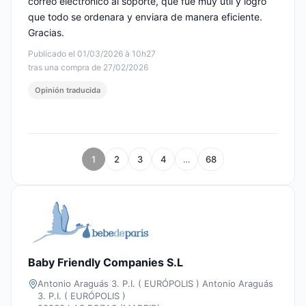
correo electrónico al soporte, que fue muy útil y logró
que todo se ordenara y enviara de manera eficiente.
Gracias.
Publicado el 01/03/2026 à 10h27
tras una compra de 27/02/2026
Opinión traducida
1
2
3
4
…
68
Baby Friendly Companies S.L
Antonio Araguás 3. P.I. ( EURÓPOLIS ) Antonio Araguás
3. P.I. ( EURÓPOLIS )