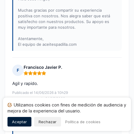
Muchas gracias por compartir su experiencia
positiva con nosotros. Nos alegra saber que está
satisfecho con nuestros productos. Su apoyo es
muy importante para nosotros.
Atentamente,
El equipo de aceitespadilla.com
Francisco Javier P.
F
Nota: 5 de 5
Agil y rapido.
Publicado el 14/06/2026 à 10h29
tras una compra de 31/05/2026
Utilizamos cookies con fines de medición de audiencia y
mejora de la experiencia del usuario.
Respuesta de aceitespadilla.com
Publicada el 08/07/2026
Aceptar
Rechazar
Política de cookies
Estimado Francisco Javier,