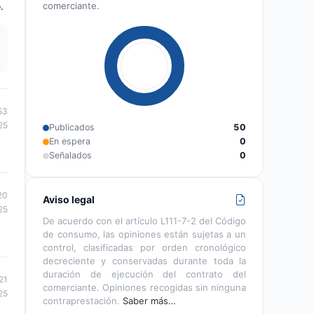
.
comerciante.
53
25
Publicados
50
En espera
0
Señalados
0
20
Aviso legal
25
De acuerdo con el artículo L111-7-2 del Código
de consumo, las opiniones están sujetas a un
control, clasificadas por orden cronológico
decreciente y conservadas durante toda la
duración de ejecución del contrato del
21
comerciante. Opiniones recogidas sin ninguna
25
contraprestación.
Saber más…