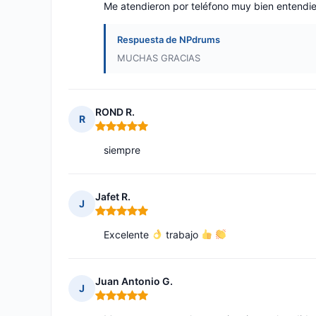
Me atendieron por teléfono muy bien entendien
Respuesta de NPdrums
MUCHAS GRACIAS
ROND R.
R
Nota: 5 de 5
siempre
Jafet R.
J
Nota: 5 de 5
Excelente
trabajo
Juan Antonio G.
J
Nota: 5 de 5