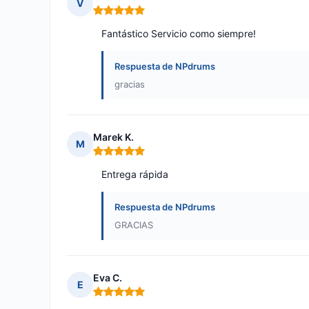
V
Nota: 5 de 5
Fantástico Servicio como siempre!
Respuesta de NPdrums
gracias
Marek K.
M
Nota: 5 de 5
Entrega rápida
Respuesta de NPdrums
GRACIAS
Eva C.
E
Nota: 5 de 5