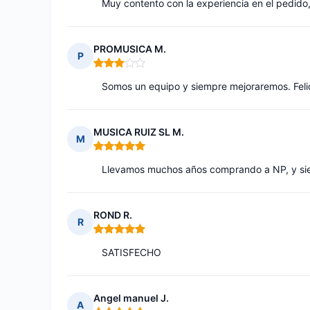
Muy contento con la experiencia en el pedido
PROMUSICA M.
P
Nota: 3 de 5
Somos un equipo y siempre mejoraremos. Feli
MUSICA RUIZ SL M.
M
Nota: 5 de 5
Llevamos muchos años comprando a NP, y sie
ROND R.
R
Nota: 5 de 5
SATISFECHO
Angel manuel J.
A