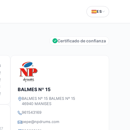
ES
Certificado de confianza
3
2
2
1
BALMES Nº 15
2
BALMES Nº 15 BALMES Nº 15
46940 MANISES
961543169
pepe@npdrums.com
27