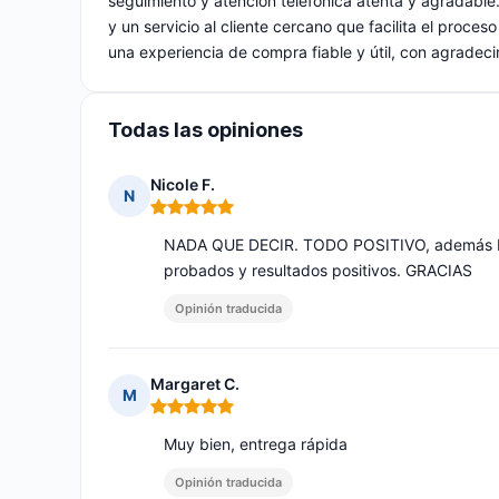
seguimiento y atención telefónica atenta y agradable
y un servicio al cliente cercano que facilita el proce
una experiencia de compra fiable y útil, con agradecim
Todas las opiniones
Nicole F.
N
Nota: 5 de 5
NADA QUE DECIR. TODO POSITIVO, además bue
probados y resultados positivos. GRACIAS
Opinión traducida
Margaret C.
M
Nota: 5 de 5
Muy bien, entrega rápida
Opinión traducida