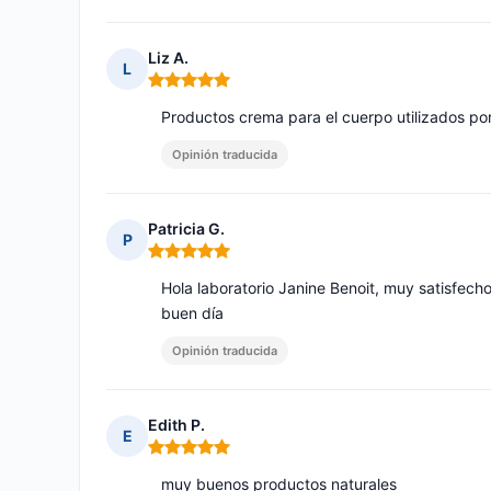
Liz A.
L
Nota: 5 de 5
Productos crema para el cuerpo utilizados po
Opinión traducida
Patricia G.
P
Nota: 5 de 5
Hola laboratorio Janine Benoit, muy satisfech
buen día
Opinión traducida
Edith P.
E
Nota: 5 de 5
muy buenos productos naturales