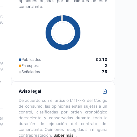
opiniones dejadas por los clientes de este
comerciante.
25
26
Publicados
3 213
26
En espera
2
26
Señalados
75
,
Aviso legal
De acuerdo con el artículo L111-7-2 del Código
de consumo, las opiniones están sujetas a un
control, clasificadas por orden cronológico
decreciente y conservadas durante toda la
06
duración de ejecución del contrato del
26
comerciante. Opiniones recogidas sin ninguna
contraprestación.
Saber más…