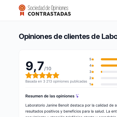
Laboratorio Janine Benoit
9,7/10
(3 213 opiniones)
Calificación global: 9,7 de 10
Opiniones de clientes de Labo
5
9,7
4
/10
3
Calificación global: 9,7 de 10
2
Basada en 3 213 opiniones publicadas
1
Resumen de las opiniones
Laboratorio Janine Benoit destaca por la calidad de
resultados positivos y beneficios para la salud. La e