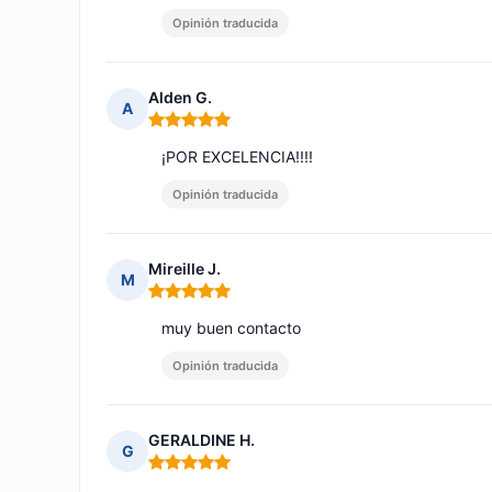
Opinión traducida
Alden G.
A
Nota: 5 de 5
¡POR EXCELENCIA!!!!
Opinión traducida
Mireille J.
M
Nota: 5 de 5
muy buen contacto
Opinión traducida
GERALDINE H.
G
Nota: 5 de 5