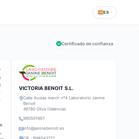
ES
Certificado de confianza
7
4
0
VICTORIA BENOIT S.L.
1
Calle Ausias march nº4 Laboratorio Janine
1
Benoit
46780 Oliva (Valencia)
960591967
an
info@janinebenoit.es
,
CIF : B98543721