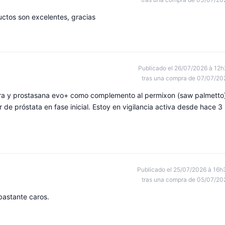
ductos son excelentes, gracias
Publicado el 26/07/2026 à 12h
tras una compra de 07/07/20
ra y prostasana evo+ como complemento al permixon (saw palmetto
de próstata en fase inicial. Estoy en vigilancia activa desde hace 3
Publicado el 25/07/2026 à 16h
tras una compra de 05/07/20
bastante caros.