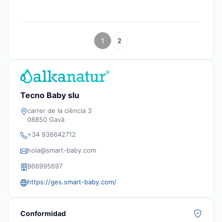
1
2
Tecno Baby slu
carrer de la ciència 3
08850 Gavà
+34 936642712
hola@smart-baby.com
B66995697
https://ges.smart-baby.com/
Conformidad