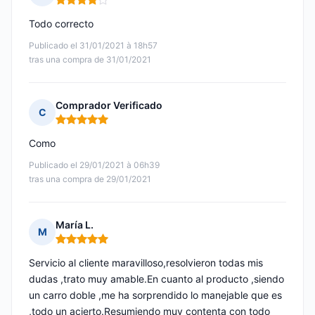
Nota: 4 de 5
Todo correcto
Publicado el 31/01/2021 à 18h57
tras una compra de 31/01/2021
Comprador Verificado
C
Nota: 5 de 5
Como
Publicado el 29/01/2021 à 06h39
tras una compra de 29/01/2021
María L.
M
Nota: 5 de 5
Servicio al cliente maravilloso,resolvieron todas mis
dudas ,trato muy amable.En cuanto al producto ,siendo
un carro doble ,me ha sorprendido lo manejable que es
,todo un acierto.Resumiendo muy contenta con todo