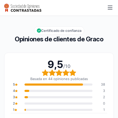
Graco
9,5/10
Calificación global: 9,5 de 10
Certificado de confianza
Opiniones de clientes de Graco
9,5
/10
Calificación global: 9,5
Basada en 44 opiniones publicadas
5
38
4
3
3
2
2
0
1
1