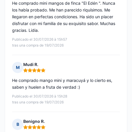
He comprado mini mangos de finca "El Edén ". Nunca
los había probado. Me han parecido riquísimos. Me
llegaron en perfectas condiciones. Ha sido un placer
disfrutar con mi familia de su exquisito sabor. Muchas
gracias. Lidia.
Publicado el 30/07/2026 à 15h57
tras una compra de 19/07/2026
Mudi R.
M
Nota: 5 de 5
He comprado mango mini y maracuyá y lo cierto es,
saben y huelen a fruta de verdad :)
Publicado el 30/07/2026 à 15h28
tras una compra de 19/07/2026
Benigno R.
B
Nota: 5 de 5