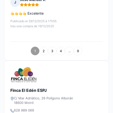
J
Nota: 5 de 5
Excelente
Publicado el 29/12/2025 à 17h55
tras una compra de 19/12/2025
1
2
3
4
…
9
Finca El Edén ESPJ
C/ Mar Adriático, 26 Polígono Alborán
18600 Motril
628 989 069