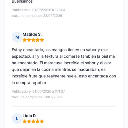
Buenisimos
Publicado el 01/08/2026 à 17h40
tras una compra de 22/07/2026
Matilde S.
M
Nota: 5 de 5
Estoy encantada, los mangos tienen un sabor y olor
espectacular y la textura al comerse también la piel me
ha encantado. El maracuya increíble el sabor y el olor
que dejan en la cocina mientras se maduraban, es
increíble fruta que realmente huele, esto encantada con
la compra repetire
Publicado el 31/07/2026 à 07h27
tras una compra de 19/07/2026
Lidia D.
L
Nota: 5 de 5