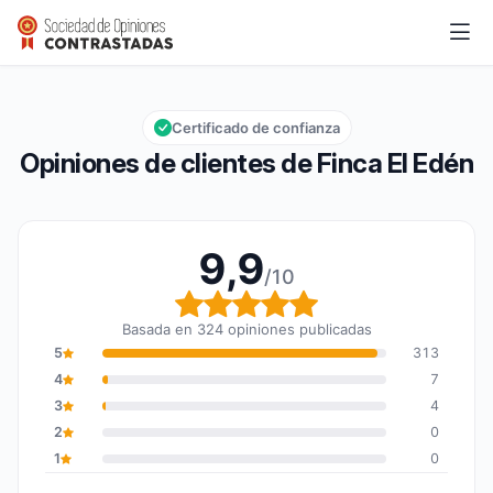
Finca El Edén
9,9/10
Calificación global: 9,9 de 10
Certificado de confianza
Opiniones de clientes de Finca El Edén
9,9
/10
Calificación global: 9,9
Basada en 324 opiniones publicadas
5
313
4
7
3
4
2
0
1
0