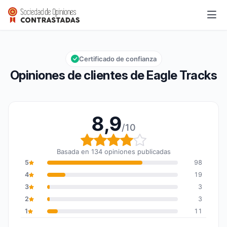
Eagle Tracks
8,9/10
Calificación global: 8,9 de 10
Certificado de confianza
Opiniones de clientes de Eagle Tracks
8,9
/10
Calificación global: 8,9
Basada en 134 opiniones publicadas
5
98
4
19
3
3
2
3
1
11