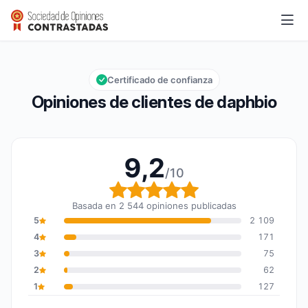
daphbio
9,2/10
Calificación global: 9,2 de 10
Certificado de confianza
Opiniones de clientes de daphbio
9,2
/10
Calificación global: 9,2
Basada en 2 544 opiniones publicadas
5
2 109
4
171
3
75
2
62
1
127