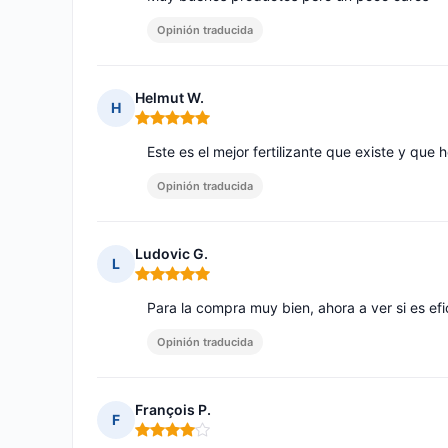
Opinión traducida
Helmut W.
H
Nota: 5 de 5
Este es el mejor fertilizante que existe y que 
Opinión traducida
Ludovic G.
L
Nota: 5 de 5
Para la compra muy bien, ahora a ver si es efi
Opinión traducida
François P.
F
Nota: 4 de 5