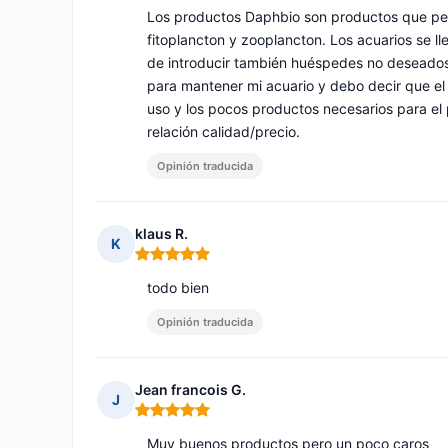
Los productos Daphbio son productos que per
fitoplancton y zooplancton. Los acuarios se ll
de introducir también huéspedes no deseados
para mantener mi acuario y debo decir que el ni
uso y los pocos productos necesarios para el
relación calidad/precio.
Opinión traducida
klaus R.
K
Nota: 5 de 5
todo bien
Opinión traducida
Jean francois G.
J
Nota: 5 de 5
Muy buenos productos pero un poco caros