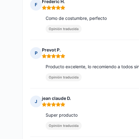
Frederic H.
F
Nota: 5 de 5
Como de costumbre, perfecto
Opinión traducida
Prevot P.
P
Nota: 5 de 5
Producto excelente, lo recomiendo a todos si
Opinión traducida
jean claude D.
J
Nota: 5 de 5
Super producto
Opinión traducida