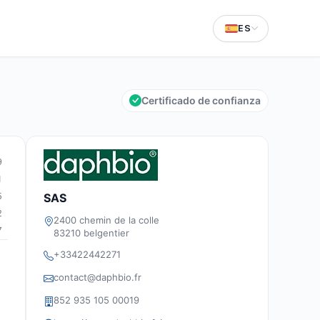
ES
Certificado de confianza
9
1
5
SAS
2
2400 chemin de la colle
7
83210 belgentier
+33422442271
contact@daphbio.fr
852 935 105 00019