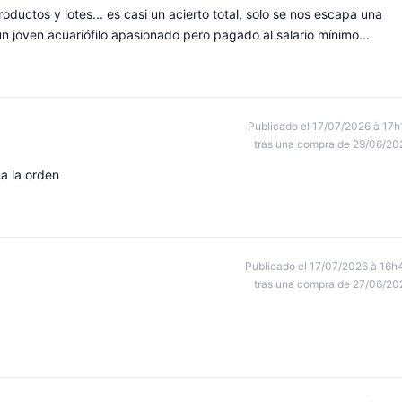
oductos y lotes... es casi un acierto total, solo se nos escapa una
joven acuariófilo apasionado pero pagado al salario mínimo...
Publicado el 17/07/2026 à 17h
tras una compra de 29/06/20
a la orden
Publicado el 17/07/2026 à 16h
tras una compra de 27/06/20