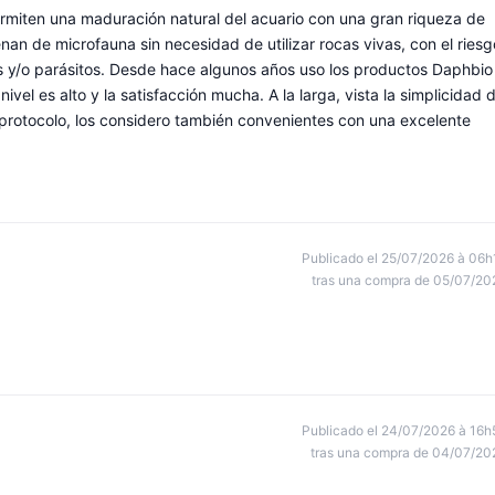
miten una maduración natural del acuario con una gran riqueza de
enan de microfauna sin necesidad de utilizar rocas vivas, con el riesg
 y/o parásitos. Desde hace algunos años uso los productos Daphbio
vel es alto y la satisfacción mucha. A la larga, vista la simplicidad 
 protocolo, los considero también convenientes con una excelente
Publicado el 25/07/2026 à 06h
tras una compra de 05/07/20
Publicado el 24/07/2026 à 16h
tras una compra de 04/07/20