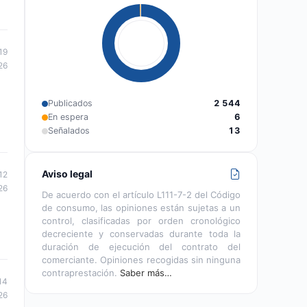
19
26
Publicados
2 544
En espera
6
Señalados
13
Aviso legal
12
26
De acuerdo con el artículo L111-7-2 del Código
de consumo, las opiniones están sujetas a un
control, clasificadas por orden cronológico
decreciente y conservadas durante toda la
duración de ejecución del contrato del
comerciante. Opiniones recogidas sin ninguna
contraprestación.
Saber más…
14
26