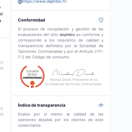
https://www.daphbio.fr/
o
el
Conformidad
a
El proceso de recopilación y gestión de las
evaluaciones del sitio
daphbio
es conforme y
corresponde a los requisitos de calidad y
transparencia definidos por la Sociedad de
Opiniones Contrastadas y por el Artículo L111-
7-2 del Código de consumo.
02
26
Nicolas Duval, Presidente de la
Sociedad de Opiniones Contrastadas
Índice de transparencia
53
Evalúe por sí mismo la calidad de las
26
opiniones dejadas por los clientes de este
comerciante.