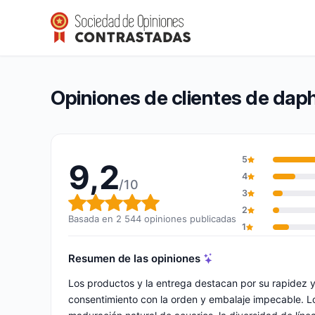
daphbio
9,2/10
(2 544 opiniones)
Calificación global: 9,2 de 10
Opiniones de clientes de dap
5
9,2
4
/10
3
Calificación global: 9,2 de 10
2
Basada en 2 544 opiniones publicadas
1
Resumen de las opiniones
Los productos y la entrega destacan por su rapidez y 
consentimiento con la orden y embalaje impecable. Los