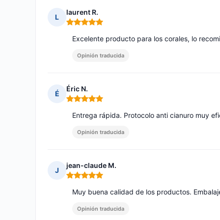
laurent R.
L
Nota: 5 de 5
Excelente producto para los corales, lo reco
Opinión traducida
Éric N.
É
Nota: 5 de 5
Entrega rápida. Protocolo anti cianuro muy e
Opinión traducida
jean-claude M.
J
Nota: 5 de 5
Muy buena calidad de los productos. Embalaj
Opinión traducida