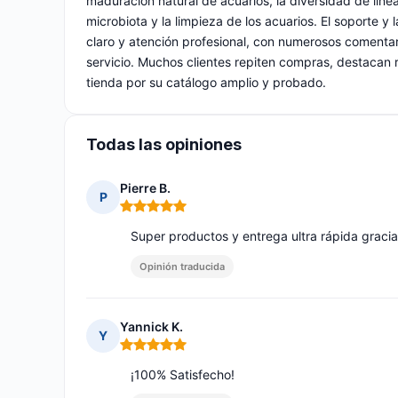
maduración natural de acuarios, la diversidad de líneas
microbiota y la limpieza de los acuarios. El soporte y 
claro y atención profesional, con numerosos comentari
servicio. Muchos clientes repiten compras, destacan r
tienda por su catálogo amplio y probado.
Todas las opiniones
Pierre B.
P
Nota: 5 de 5
Super productos y entrega ultra rápida gracia
Opinión traducida
Yannick K.
Y
Nota: 5 de 5
¡100% Satisfecho!