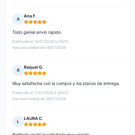
Ana F.
A
Nota: 5 de 5
Todo genial envío rapido
Publicado el 14/07/2026 à 12h37
tras una compra de 08/07/2026
Raquel G.
R
Nota: 5 de 5
Muy satisfecha con la compra y los plazos de entrega
Publicado el 11/07/2026 à 20h32
tras una compra de 06/07/2026
LAURA C.
L
Nota: 5 de 5
Perfecto recibí lo solicitado muy rapido