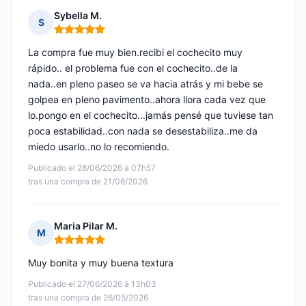
Sybella M.
S
Nota: 5 de 5
La compra fue muy bien.recibi el cochecito muy
rápido.. el problema fue con el cochecito..de la
nada..en pleno paseo se va hacia atrás y mi bebe se
golpea en pleno pavimento..ahora llora cada vez que
lo.pongo en el cochecito...jamás pensé que tuviese tan
poca estabilidad..con nada se desestabiliza..me da
miedo usarlo..no lo recomiendo.
Publicado el 28/06/2026 à 07h57
tras una compra de 21/06/2026
Maria Pilar M.
M
Nota: 5 de 5
Muy bonita y muy buena textura
Publicado el 27/06/2026 à 13h03
tras una compra de 26/05/2026