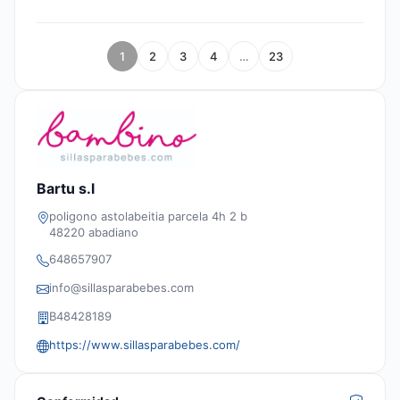
1
2
3
4
…
23
Bartu s.l
poligono astolabeitia parcela 4h 2 b
48220 abadiano
648657907
info@sillasparabebes.com
B48428189
https://www.sillasparabebes.com/