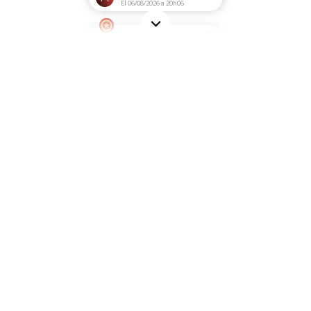
El 06/08/2026 a 20h06
i
No es el cargador correcto
Frédérique M.
El 06/08/2026 a 13h28
i
Perfecto, buen producto, bien
recibido. Un solo lamento, me
fue imposible tener un técnico al
teléfono a...
Patrick F.
El 06/08/2026 a 11h41
i
Perfecto, simple
André C.
El 06/08/2026 a 10h34