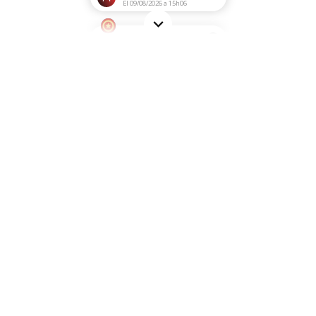
El 09/08/2026 a 15h06
i
¡Sí! Estoy completamente
satisfecha y no perderé la
oportunidad de hacer más
compras.
Francesca F.
El 09/08/2026 a 12h46
i
Muy satisfecha con este pedido.
El artículo solicitado cumplió
con mis expectativas y la
entrega fue r...
ODILE O.
El 08/08/2026 a 22h17
i
Alta calidad de los productos
ofrecidos, buenas promociones
durante el año. envío rápido y
paquete em...
Laura C.
El 08/08/2026 a 09h20