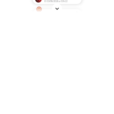
El 03/08/2026 a 03h22
i
Servicio excelente
Oscar C.
El 30/07/2026 a 12h59
i
Buena calidad de los productos
y la rapidez del envío
Azucena V.
El 29/07/2026 a 11h28
i
Todo perfecto. Destacar que
entregaron el pedido en 24
horas en un pueblo.
Julio V.
El 11/07/2026 a 18h44