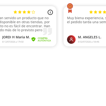
i
an servido un producto que no
Muy biena experiencia, 
disponible en otras tiendas, por
el pedido tarda una se
nto no es fácil de encontrar. Han
do más de lo previsto pero
no qu...
JORDI H Maria M.
M. ANGELES L.
COMPRA
AUTÉNTICA
El 12/07/2026 a 17h50
El 02/07/2026 a 16h46