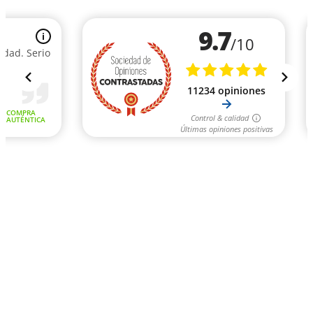
9.7
i
/10
edad. Serio
11234 opiniones
COMPRA
Control & calidad
AUTÉNTICA
Últimas opiniones positivas