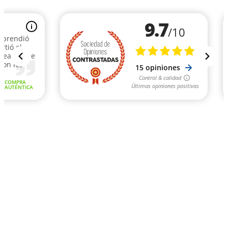
9.7
i
/10
rprendió
rtió el
 Realmente
con los
15 opiniones
Control & calidad
COMPRA
Últimas opiniones positivas
AUTÉNTICA