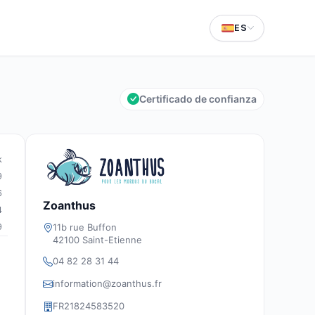
ES
Certificado de confianza
k
9
6
Zoanthus
4
11b rue Buffon
9
42100 Saint-Etienne
04 82 28 31 44
information@zoanthus.fr
FR21824583520