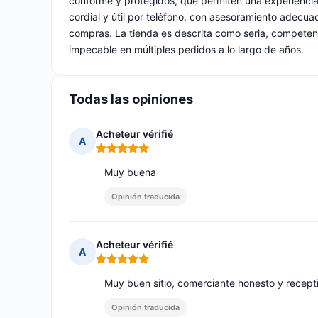
conforme y protegidos, que permiten una experiencia 
cordial y útil por teléfono, con asesoramiento adecuad
compras. La tienda es descrita como seria, competent
impecable en múltiples pedidos a lo largo de años.
Todas las opiniones
Acheteur vérifié
A
Nota: 5 de 5
Muy buena
Opinión traducida
Acheteur vérifié
A
Nota: 5 de 5
Muy buen sitio, comerciante honesto y recept
Opinión traducida