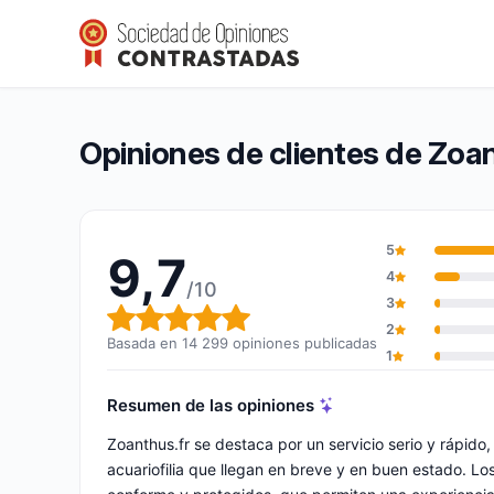
Zoanthus.fr
9,7/10
(14 299 opiniones)
Calificación global: 9,7 de 10
Opiniones de clientes de Zoan
5
9,7
4
/10
3
Calificación global: 9,7 de 10
2
Basada en 14 299 opiniones publicadas
1
Resumen de las opiniones
Zoanthus.fr se destaca por un servicio serio y rápid
acuariofilia que llegan en breve y en buen estado. L