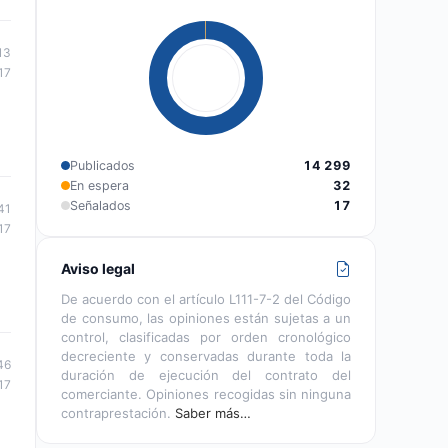
13
17
Publicados
14 299
En espera
32
Señalados
17
41
17
Aviso legal
De acuerdo con el artículo L111-7-2 del Código
de consumo, las opiniones están sujetas a un
control, clasificadas por orden cronológico
decreciente y conservadas durante toda la
46
duración de ejecución del contrato del
17
comerciante. Opiniones recogidas sin ninguna
contraprestación.
Saber más…