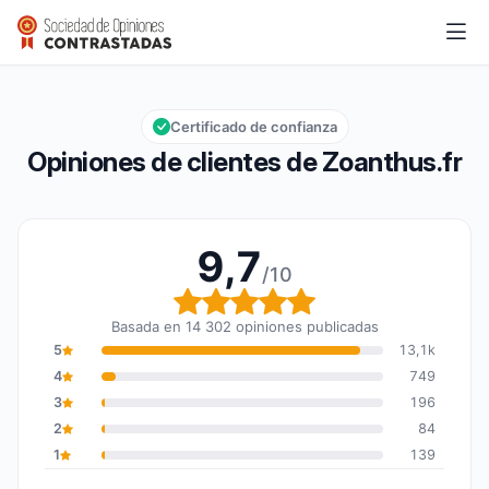
Zoanthus.fr
9,7/10
Calificación global: 9,7 de 10
Certificado de confianza
Opiniones de clientes de Zoanthus.fr
9,7
/10
Calificación global: 9,7
Basada en 14 302 opiniones publicadas
5
13,1k
4
749
3
196
2
84
1
139