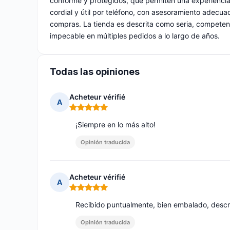
conforme y protegidos, que permiten una experiencia 
cordial y útil por teléfono, con asesoramiento adecuad
compras. La tienda es descrita como seria, competent
impecable en múltiples pedidos a lo largo de años.
Todas las opiniones
Acheteur vérifié
A
Nota: 5 de 5
¡Siempre en lo más alto!
Opinión traducida
Acheteur vérifié
A
Nota: 5 de 5
Recibido puntualmente, bien embalado, descr
Opinión traducida