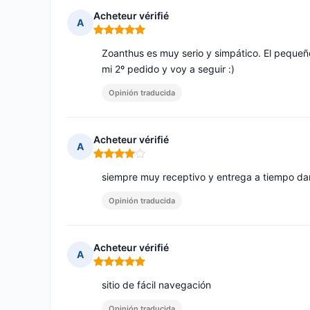
Acheteur vérifié
A
Nota: 5 de 5
Zoanthus es muy serio y simpático. El pequeño
mi 2º pedido y voy a seguir :)
Opinión traducida
Acheteur vérifié
A
Nota: 4 de 5
siempre muy receptivo y entrega a tiempo da
Opinión traducida
Acheteur vérifié
A
Nota: 5 de 5
sitio de fácil navegación
Opinión traducida