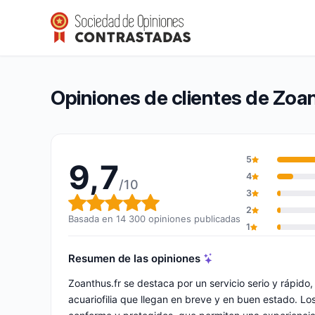
Zoanthus.fr
9,7/10
(14 300 opiniones)
Calificación global: 9,7 de 10
Opiniones de clientes de Zoan
5
9,7
4
/10
3
Calificación global: 9,7 de 10
2
Basada en 14 300 opiniones publicadas
1
Resumen de las opiniones
Zoanthus.fr se destaca por un servicio serio y rápid
acuariofilia que llegan en breve y en buen estado. L