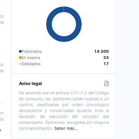
43
18
Publicados
14 300
En espera
33
Señalados
17
14
18
Aviso legal
De acuerdo con el artículo L111-7-2 del Código
de consumo, las opiniones están sujetas a un
control, clasificadas por orden cronológico
decreciente y conservadas durante toda la
00
duración de ejecución del contrato del
18
comerciante. Opiniones recogidas sin ninguna
contraprestación.
Saber más…
y