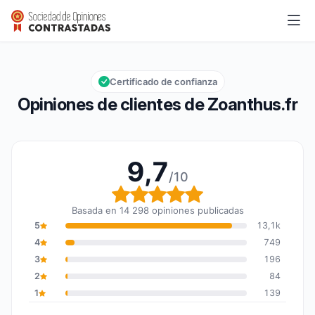
Zoanthus.fr
9,7/10
Calificación global: 9,7 de 10
Certificado de confianza
Opiniones de clientes de Zoanthus.fr
9,7
/10
Calificación global: 9,7
Basada en 14 298 opiniones publicadas
5
13,1k
4
749
3
196
2
84
1
139