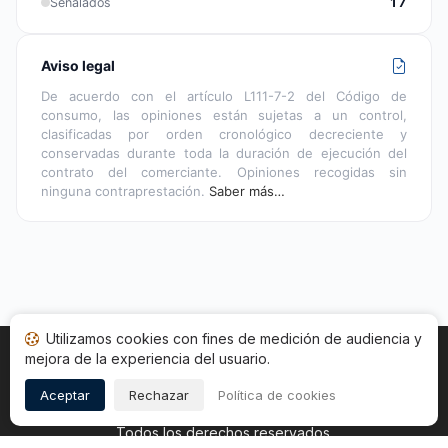
Señalados
17
Aviso legal
De acuerdo con el artículo L111-7-2 del Código de
consumo, las opiniones están sujetas a un control,
clasificadas por orden cronológico decreciente y
conservadas durante toda la duración de ejecución del
contrato del comerciante. Opiniones recogidas sin
ninguna contraprestación.
Saber más…
Utilizamos cookies con fines de medición de audiencia y
mejora de la experiencia del usuario.
Inicio
Estado opiniones
Categorías
CGU
Cookies
Legal
Aceptar
Rechazar
Política de cookies
Copyright © 2026
Sociedad de Opiniones Contrastadas
.
Todos los derechos reservados.