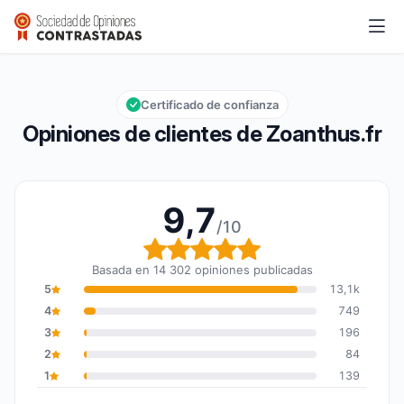
Zoanthus.fr
9,7/10
Calificación global: 9,7 de 10
Certificado de confianza
Opiniones de clientes de Zoanthus.fr
9,7
/10
Calificación global: 9,7
Basada en 14 302 opiniones publicadas
5
13,1k
4
749
3
196
2
84
1
139