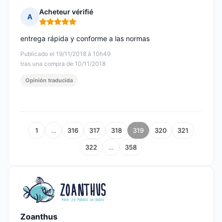
Acheteur vérifié
A
Nota: 5 de 5
entrega rápida y conforme a las normas
Publicado el 19/11/2018 à 10h49
tras una compra de 10/11/2018
Opinión traducida
1
…
316
317
318
319
320
321
322
…
358
Zoanthus