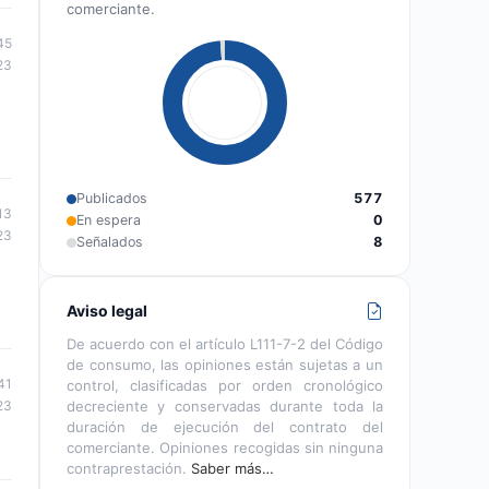
comerciante.
45
23
Publicados
577
13
En espera
0
23
Señalados
8
Aviso legal
De acuerdo con el artículo L111-7-2 del Código
de consumo, las opiniones están sujetas a un
41
control, clasificadas por orden cronológico
decreciente y conservadas durante toda la
23
duración de ejecución del contrato del
comerciante. Opiniones recogidas sin ninguna
contraprestación.
Saber más…