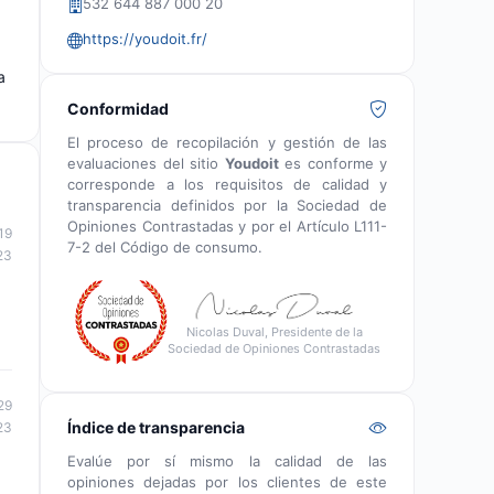
532 644 887 000 20
https://youdoit.fr/
a
Conformidad
El proceso de recopilación y gestión de las
evaluaciones del sitio
Youdoit
es conforme y
corresponde a los requisitos de calidad y
transparencia definidos por la Sociedad de
Opiniones Contrastadas y por el Artículo L111-
19
7-2 del Código de consumo.
23
Nicolas Duval, Presidente de la
Sociedad de Opiniones Contrastadas
29
Índice de transparencia
23
Evalúe por sí mismo la calidad de las
opiniones dejadas por los clientes de este