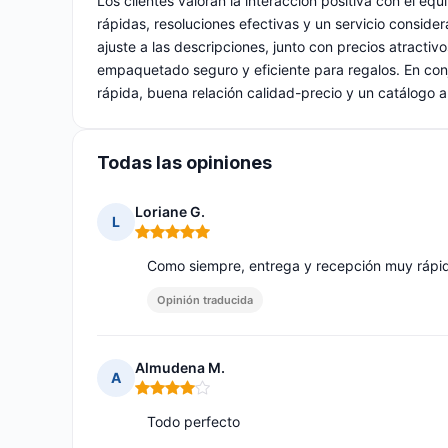
Los clientes valoran la interacción positiva con el eq
rápidas, resoluciones efectivas y un servicio conside
ajuste a las descripciones, junto con precios atract
empaquetado seguro y eficiente para regalos. En con
rápida, buena relación calidad-precio y un catálogo a
Todas las opiniones
Loriane G.
L
Nota: 5 de 5
Como siempre, entrega y recepción muy rápid
Opinión traducida
Almudena M.
A
Nota: 4 de 5
Todo perfecto