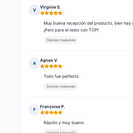
Virginie S.
V
Nota: 5 de 5
Muy buena recepción del producto, bien hay qu
¡Pero para el resto con TOP!
Opinión traducida
Agnes V.
A
Nota: 5 de 5
Todo fue perfecto
Opinión traducida
Françoise P.
F
Nota: 5 de 5
Rápido y muy bueno
Opinión traducida