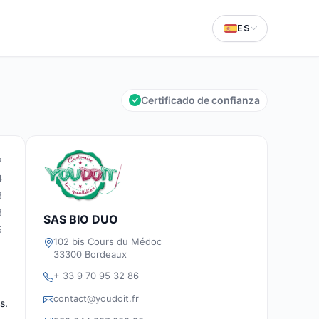
ES
Certificado de confianza
2
4
3
3
SAS BIO DUO
5
102 bis Cours du Médoc
33300 Bordeaux
+ 33 9 70 95 32 86
contact@youdoit.fr
s.