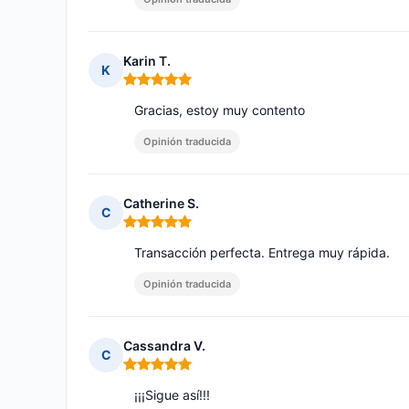
Karin T.
K
Nota: 5 de 5
Gracias, estoy muy contento
Opinión traducida
Catherine S.
C
Nota: 5 de 5
Transacción perfecta. Entrega muy rápida.
Opinión traducida
Cassandra V.
C
Nota: 5 de 5
¡¡¡Sigue así!!!