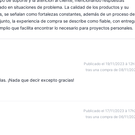
uipo de soporte y la atención al cliente, mencionando respuestas
rado en situaciones de problema. La calidad de los productos y su
ivos, se señalan como fortalezas constantes, además de un proceso de
junto, la experiencia de compra se describe como fiable, con entreg
mplio que facilita encontrar lo necesario para proyectos personales.
Publicado el 19/11/2023 à 12h
tras una compra de 08/11/20
as. ¡Nada que decir excepto gracias!
Publicado el 17/11/2023 à 17h
tras una compra de 06/11/20