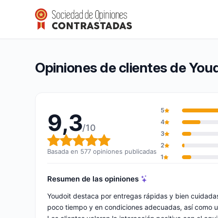
Youdoit
9,3/10
(577 opiniones)
Calificación global: 9,3 de 10
Opiniones de clientes de You
5
9,3
4
/10
3
Calificación global: 9,3 de 10
2
Basada en 577 opiniones publicadas
1
Resumen de las opiniones
Youdoit destaca por entregas rápidas y bien cuidad
poco tiempo y en condiciones adecuadas, así como un