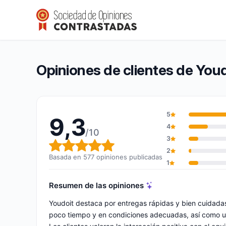
Youdoit
9,3/10
(577 opiniones)
Calificación global: 9,3 de 10
Opiniones de clientes de You
5
9,3
4
/10
3
Calificación global: 9,3 de 10
2
Basada en 577 opiniones publicadas
1
Resumen de las opiniones
Youdoit destaca por entregas rápidas y bien cuidad
poco tiempo y en condiciones adecuadas, así como un