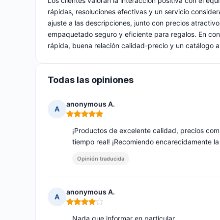
Los clientes valoran la interacción positiva con el eq
rápidas, resoluciones efectivas y un servicio conside
ajuste a las descripciones, junto con precios atract
empaquetado seguro y eficiente para regalos. En con
rápida, buena relación calidad-precio y un catálogo a
Todas las opiniones
anonymous A.
A
Nota: 5 de 5
¡Productos de excelente calidad, precios compe
tiempo real! ¡Recomiendo encarecidamente la c
Opinión traducida
anonymous A.
A
Nota: 4 de 5
Nada que informar en particular