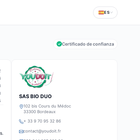
ES
Certificado de confianza
2
4
3
3
SAS BIO DUO
5
102 bis Cours du Médoc
33300 Bordeaux
+ 33 9 70 95 32 86
contact@youdoit.fr
s.