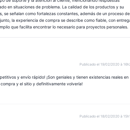
uipo de soporte y la atención al cliente, mencionando respuestas
rado en situaciones de problema. La calidad de los productos y su
ivos, se señalan como fortalezas constantes, además de un proceso de
junto, la experiencia de compra se describe como fiable, con entreg
mplio que facilita encontrar lo necesario para proyectos personales.
Publicado el 19/02/2020 à 16h
titivos y envío rápido! ¡Son geniales y tienen existencias reales en
ompra y el sitio y definitivamente volvería!
Publicado el 18/02/2020 à 15h