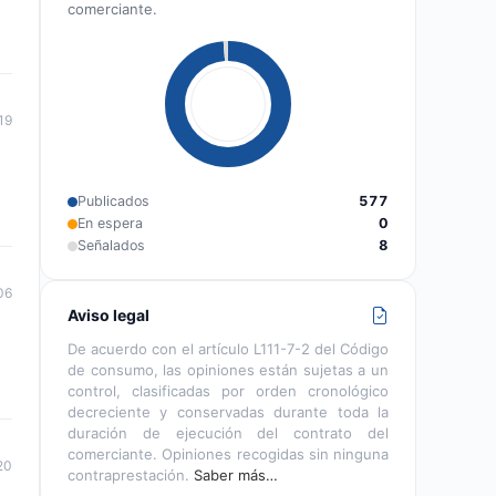
comerciante.
19
Publicados
577
En espera
0
Señalados
8
06
Aviso legal
De acuerdo con el artículo L111-7-2 del Código
de consumo, las opiniones están sujetas a un
control, clasificadas por orden cronológico
decreciente y conservadas durante toda la
duración de ejecución del contrato del
comerciante. Opiniones recogidas sin ninguna
20
contraprestación.
Saber más…