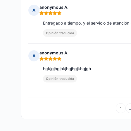
anonymous A.
A
Nota: 5 de 5
Entregado a tiempo, y el servicio de atención
Opinión traducida
anonymous A.
A
Nota: 5 de 5
hgkjgjhgjhkjhgjhgjkhgjgh
Opinión traducida
1