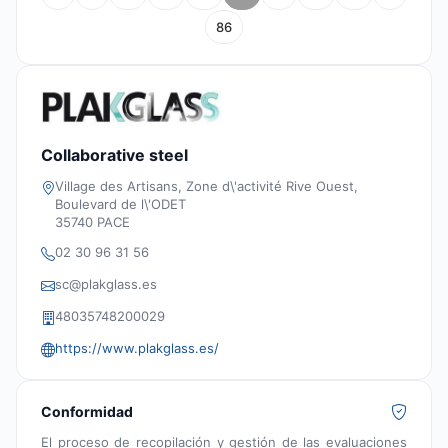
86
Collaborative steel
Village des Artisans, Zone d\'activité Rive Ouest,
Boulevard de l\'ODET
35740 PACE
02 30 96 31 56
sc@plakglass.es
48035748200029
https://www.plakglass.es/
Conformidad
El proceso de recopilación y gestión de las evaluaciones