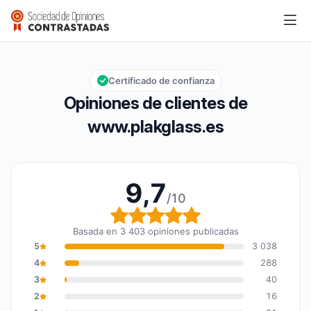
www.plakglass.es
9,7/10
Calificación global: 9,7 de 10
Certificado de confianza
Opiniones de clientes de
www.plakglass.es
9,7
/10
Calificación global: 9,7
Basada en 3 403 opiniones publicadas
5
3 038
4
288
3
40
2
16