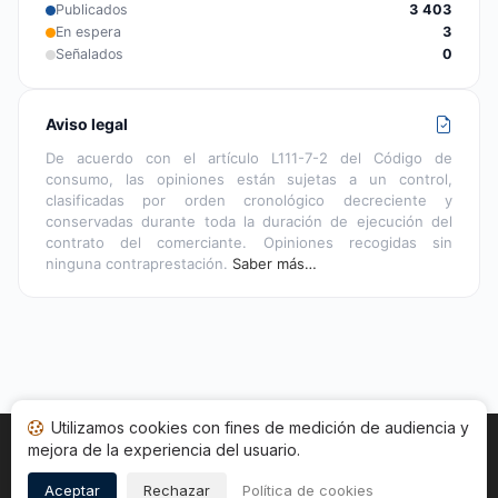
Publicados
3 403
En espera
3
Señalados
0
Aviso legal
De acuerdo con el artículo L111-7-2 del Código de
consumo, las opiniones están sujetas a un control,
clasificadas por orden cronológico decreciente y
conservadas durante toda la duración de ejecución del
contrato del comerciante. Opiniones recogidas sin
ninguna contraprestación.
Saber más…
Utilizamos cookies con fines de medición de audiencia y
mejora de la experiencia del usuario.
Inicio
Estado opiniones
Categorías
CGU
Cookies
Legal
Aceptar
Rechazar
Política de cookies