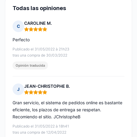
Todas las opiniones
CAROLINE M.
C
Nota: 5 de 5
Perfecto
Publicado el 31/05/2022 à 21h23
tras una compra de 30/03/2022
Opinión traducida
JEAN-CHRISTOPHE B.
J
Nota: 5 de 5
Gran servicio, el sistema de pedidos online es bastante
eficiente, los plazos de entrega se respetan.
Recomiendo el sitio. JChristopheB
Publicado el 31/05/2022 à 18h41
tras una compra de 12/04/2022