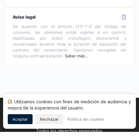
Aviso legal
De acuerdo con el artículo L111-7-2 del Código de
consumo, las opiniones están sujetas a un control,
clasificadas por orden cronológico decreciente y
conservadas durante toda la duración de ejecución del
contrato del comerciante. Opiniones recogidas sin
ninguna contraprestación.
Saber más…
Utilizamos cookies con fines de medición de audiencia y
mejora de la experiencia del usuario.
Inicio
Estado opiniones
Categorías
CGU
Cookies
Legal
Aceptar
Rechazar
Política de cookies
Copyright © 2026
Sociedad de Opiniones Contrastadas
.
Todos los derechos reservados.