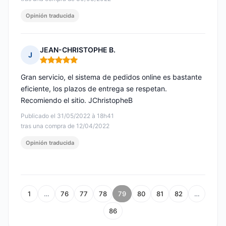
Opinión traducida
JEAN-CHRISTOPHE B.
J
Nota: 5 de 5
Gran servicio, el sistema de pedidos online es bastante
eficiente, los plazos de entrega se respetan.
Recomiendo el sitio. JChristopheB
Publicado el 31/05/2022 à 18h41
tras una compra de 12/04/2022
Opinión traducida
1
…
76
77
78
79
80
81
82
…
86