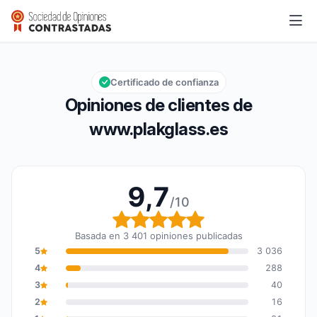
www.plakglass.es
9,7/10
Calificación global: 9,7 de 10
Certificado de confianza
Opiniones de clientes de
www.plakglass.es
9,7
/10
Calificación global: 9,7
Basada en 3 401 opiniones publicadas
5
3 036
4
288
3
40
2
16