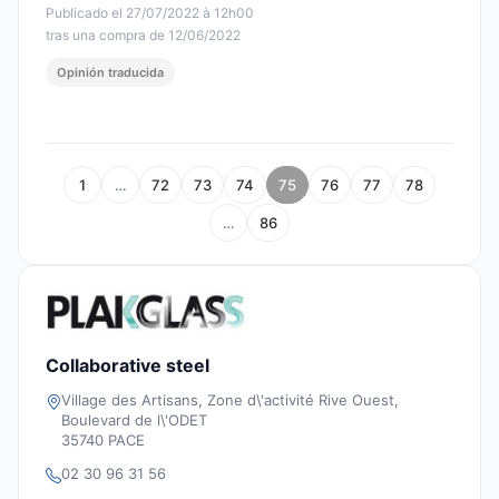
Publicado el 27/07/2022 à 12h00
tras una compra de 12/06/2022
Opinión traducida
1
…
72
73
74
75
76
77
78
…
86
Collaborative steel
Village des Artisans, Zone d\'activité Rive Ouest,
Boulevard de l\'ODET
35740 PACE
02 30 96 31 56