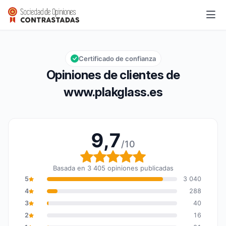
www.plakglass.es
9,7/10
Calificación global: 9,7 de 10
Certificado de confianza
Opiniones de clientes de
www.plakglass.es
9,7
/10
Calificación global: 9,7
Basada en 3 405 opiniones publicadas
5
3 040
4
288
3
40
2
16