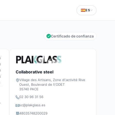
ES
Certificado de confianza
6
8
0
Collaborative steel
6
Village des Artisans, Zone d\'activité Rive
1
Ouest, Boulevard de l\'ODET
35740 PACE
02 30 96 31 56
y
sc@plakglass.es
48035748200029