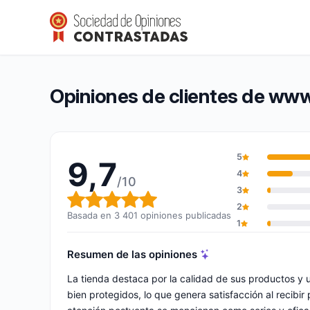
www.plakglass.es
9,7/10
(3 401 opiniones)
Calificación global: 9,7 de 10
Opiniones de clientes de www
5
9,7
4
/10
3
Calificación global: 9,7 de 10
2
Basada en 3 401 opiniones publicadas
1
Resumen de las opiniones
La tienda destaca por la calidad de sus productos y
bien protegidos, lo que genera satisfacción al recibir 