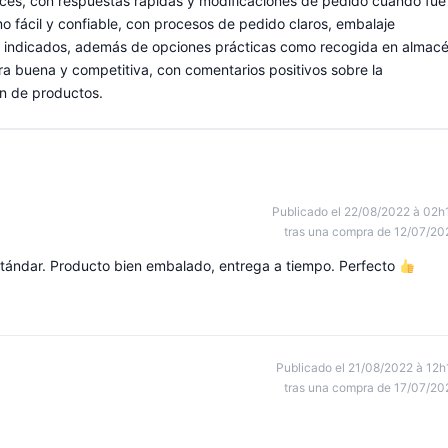
ces, con respuestas rápidas y modificaciones de pedido cuando fue
 fácil y confiable, con procesos de pedido claros, embalaje
os indicados, además de opciones prácticas como recogida en almac
era buena y competitiva, con comentarios positivos sobre la
ón de productos.
Publicado el 22/08/2022 à 02h
tras una compra de 12/07/20
tándar. Producto bien embalado, entrega a tiempo. Perfecto
Publicado el 21/08/2022 à 12h
tras una compra de 17/07/20