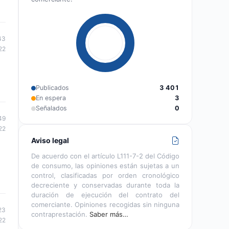
43
22
Publicados
3 401
En espera
3
Señalados
0
49
22
Aviso legal
De acuerdo con el artículo L111-7-2 del Código
de consumo, las opiniones están sujetas a un
control, clasificadas por orden cronológico
decreciente y conservadas durante toda la
duración de ejecución del contrato del
comerciante. Opiniones recogidas sin ninguna
23
contraprestación.
Saber más…
22