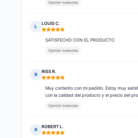
Opinión traducida
LOUIS C.
L
Nota: 5 de 5
SATISFECHO CON EL PRODUCTO
Opinión traducida
RISS R.
R
Nota: 5 de 5
Muy contento con mi pedido. Estoy muy satisf
con la calidad del producto y el precio del p
Opinión traducida
ROBERT L.
R
Nota: 5 de 5