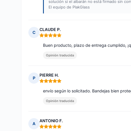
solución si el albarán no está firmado sin co
El equipo de PlakGlass
CLAUDE P.
C
Nota: 5 de 5
Buen producto, plazo de entrega cumplido, ¡q
Opinión traducida
PIERRE H.
P
Nota: 5 de 5
envío según lo solicitado. Bandejas bien prote
Opinión traducida
ANTONIO F.
A
Nota: 5 de 5