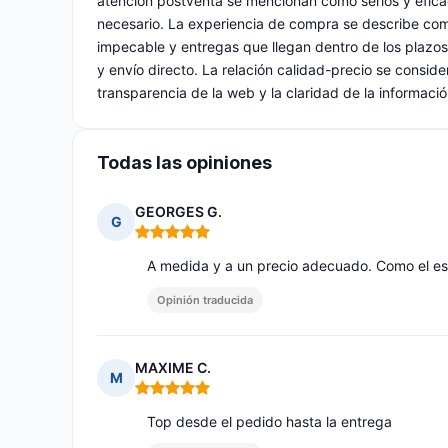
atención postventa se mencionan como serios y efica
necesario. La experiencia de compra se describe como
impecable y entregas que llegan dentro de los plaz
y envío directo. La relación calidad-precio se consid
transparencia de la web y la claridad de la informaci
Todas las opiniones
GEORGES G.
G
Nota: 5 de 5
A medida y a un precio adecuado. Como el es
Opinión traducida
MAXIME C.
M
Nota: 5 de 5
Top desde el pedido hasta la entrega