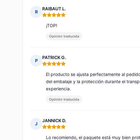
RAIBAUT L.
R
Nota: 5 de 5
¡TOP!
Opinión traducida
PATRICK G.
P
Nota: 5 de 5
El producto se ajusta perfectamente al pedido
del embalaje y la protección durante el trans
experiencia.
Opinión traducida
JANNICK D.
J
Nota: 5 de 5
Lo recomiendo, el paquete está muy bien prote