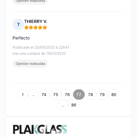
Opinión traducida
THIERRY V.
T
Nota: 5 de 5
Perfecto
Publicado el 25/06/2022 à 22h41
tras una compra de 16/05/2022
Opinión traducida
1
…
74
75
76
77
78
79
80
…
86