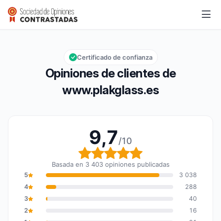
www.plakglass.es
9,7/10
Calificación global: 9,7 de 10
Certificado de confianza
Opiniones de clientes de
www.plakglass.es
9,7
/10
Calificación global: 9,7
Basada en 3 403 opiniones publicadas
5
3 038
4
288
3
40
2
16