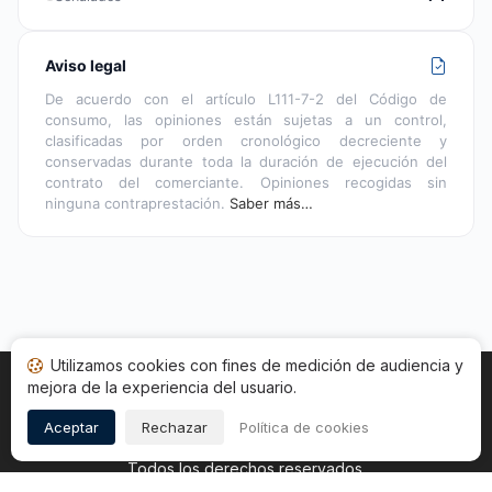
Aviso legal
De acuerdo con el artículo L111-7-2 del Código de
consumo, las opiniones están sujetas a un control,
clasificadas por orden cronológico decreciente y
conservadas durante toda la duración de ejecución del
contrato del comerciante. Opiniones recogidas sin
ninguna contraprestación.
Saber más…
Utilizamos cookies con fines de medición de audiencia y
mejora de la experiencia del usuario.
Inicio
Estado opiniones
Categorías
CGU
Cookies
Legal
Aceptar
Rechazar
Política de cookies
Copyright © 2026
Sociedad de Opiniones Contrastadas
.
Todos los derechos reservados.