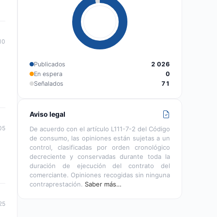
10
Publicados
2 026
En espera
0
Señalados
71
Aviso legal
05
De acuerdo con el artículo L111-7-2 del Código
de consumo, las opiniones están sujetas a un
control, clasificadas por orden cronológico
decreciente y conservadas durante toda la
duración de ejecución del contrato del
comerciante. Opiniones recogidas sin ninguna
contraprestación.
Saber más…
25