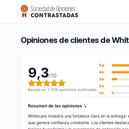
Whitecare
9,3/10
(2 026 opiniones)
Calificación global: 9,3 de 10
Opiniones de clientes de Whi
5
9,3
4
/10
3
Calificación global: 9,3 de 10
2
Basada en 2 026 opiniones publicadas
1
Resumen de las opiniones
Whitecare muestra una fortaleza clara en la entrega:
que genera confianza constante. Los clientes destacan 