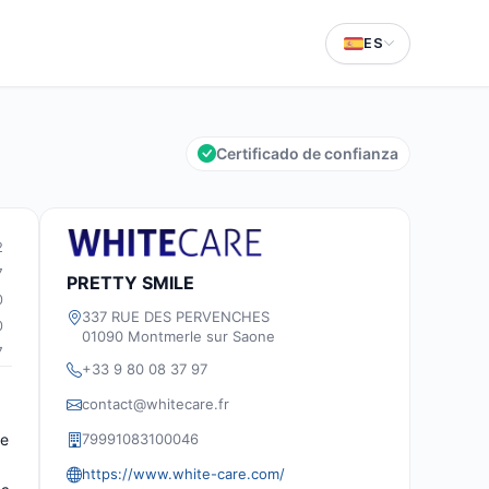
ES
Certificado de confianza
2
7
PRETTY SMILE
0
337 RUE DES PERVENCHES
0
01090 Montmerle sur Saone
7
+33 9 80 08 37 97
contact@whitecare.fr
79991083100046
te
https://www.white-care.com/