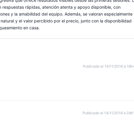
gresiva que ofrece resultados visibles desde las primeras sesiones. 
n en respuestas rápidas, atención atenta y apoyo disponible, con
ciones y la amabilidad del equipo. Además, se valoran especialmente 
atural y el valor percibido por el precio, junto con la disponibilidad
anqueamiento en casa.
Publicado el 14/11/2016 à 18h
Publicado el 14/11/2016 à 09h