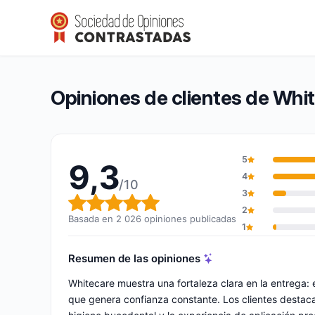
Whitecare
9,3/10
(2 026 opiniones)
Calificación global: 9,3 de 10
Opiniones de clientes de Whi
5
9,3
4
/10
3
Calificación global: 9,3 de 10
2
Basada en 2 026 opiniones publicadas
1
Resumen de las opiniones
Whitecare muestra una fortaleza clara en la entrega:
que genera confianza constante. Los clientes destacan 