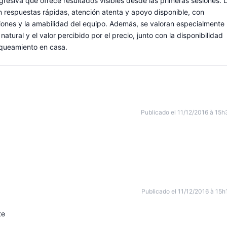
gresiva que ofrece resultados visibles desde las primeras sesiones. 
n en respuestas rápidas, atención atenta y apoyo disponible, con
ciones y la amabilidad del equipo. Además, se valoran especialmente 
atural y el valor percibido por el precio, junto con la disponibilidad
anqueamiento en casa.
Publicado el 11/12/2016 à 15h
Publicado el 11/12/2016 à 15h
te