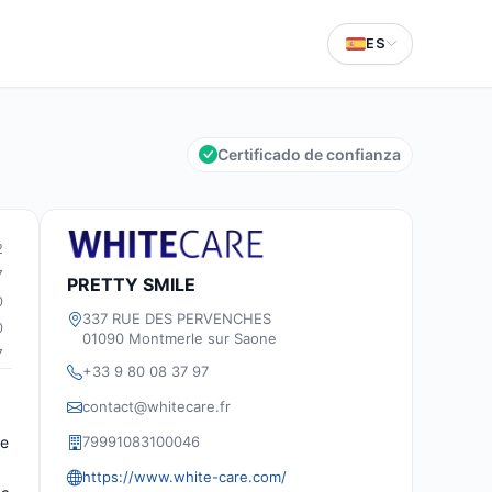
ES
Certificado de confianza
2
7
PRETTY SMILE
0
337 RUE DES PERVENCHES
0
01090 Montmerle sur Saone
7
+33 9 80 08 37 97
contact@whitecare.fr
79991083100046
te
https://www.white-care.com/