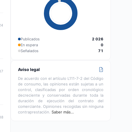
24
Publicados
2 026
En espera
0
Señalados
71
Aviso legal
37
De acuerdo con el artículo L111-7-2 del Código
de consumo, las opiniones están sujetas a un
control, clasificadas por orden cronológico
decreciente y conservadas durante toda la
duración de ejecución del contrato del
comerciante. Opiniones recogidas sin ninguna
contraprestación.
Saber más…
38