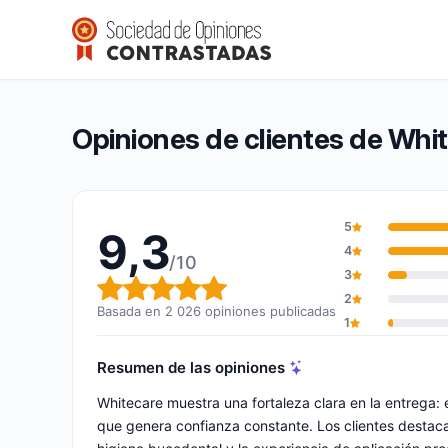
Whitecare
9,3/10
(2 026 opiniones)
Calificación global: 9,3 de 10
Opiniones de clientes de Whi
5
9,3
4
/10
3
Calificación global: 9,3 de 10
2
Basada en 2 026 opiniones publicadas
1
Resumen de las opiniones
Whitecare muestra una fortaleza clara en la entrega:
que genera confianza constante. Los clientes destacan 