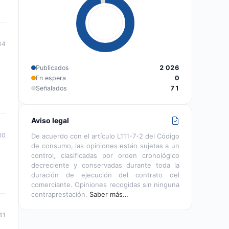
34
Publicados
2 026
En espera
0
Señalados
71
Aviso legal
30
De acuerdo con el artículo L111-7-2 del Código
de consumo, las opiniones están sujetas a un
control, clasificadas por orden cronológico
decreciente y conservadas durante toda la
duración de ejecución del contrato del
comerciante. Opiniones recogidas sin ninguna
contraprestación.
Saber más…
41