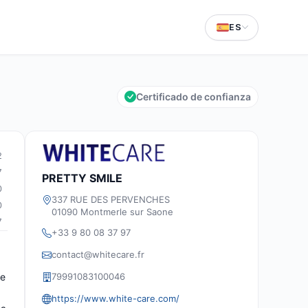
ES
Certificado de confianza
2
7
PRETTY SMILE
0
337 RUE DES PERVENCHES
0
01090 Montmerle sur Saone
7
+33 9 80 08 37 97
contact@whitecare.fr
79991083100046
te
https://www.white-care.com/