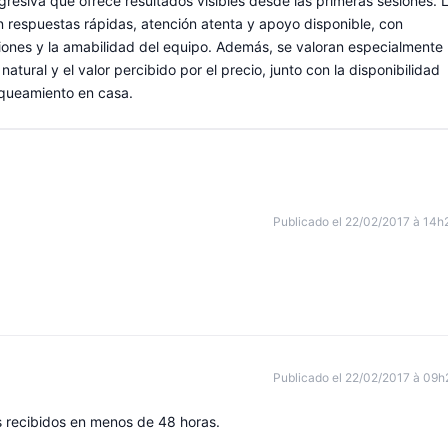
gresiva que ofrece resultados visibles desde las primeras sesiones. 
n en respuestas rápidas, atención atenta y apoyo disponible, con
ciones y la amabilidad del equipo. Además, se valoran especialmente 
atural y el valor percibido por el precio, junto con la disponibilidad
anqueamiento en casa.
Publicado el 22/02/2017 à 14h
Publicado el 22/02/2017 à 09h
s recibidos en menos de 48 horas.