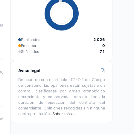
55
Publicados
2 026
En espera
0
Señalados
71
Aviso legal
06
De acuerdo con el artículo L111-7-2 del Código
de consumo, las opiniones están sujetas a un
control, clasificadas por orden cronológico
decreciente y conservadas durante toda la
duración de ejecución del contrato del
comerciante. Opiniones recogidas sin ninguna
contraprestación.
Saber más…
06