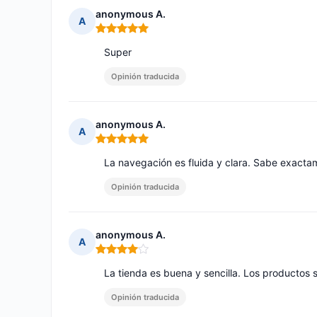
anonymous A.
A
Nota: 5 de 5
Super
Opinión traducida
anonymous A.
A
Nota: 5 de 5
La navegación es fluida y clara. Sabe exacta
Opinión traducida
anonymous A.
A
Nota: 4 de 5
La tienda es buena y sencilla. Los productos
Opinión traducida