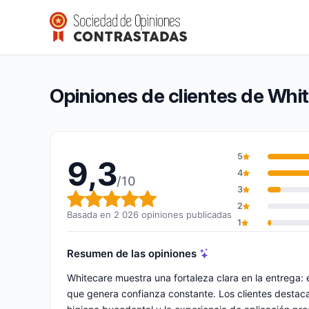
Whitecare
9,3/10
(2 026 opiniones)
Calificación global: 9,3 de 10
Opiniones de clientes de Whi
5
9,3
4
/10
3
Calificación global: 9,3 de 10
2
Basada en 2 026 opiniones publicadas
1
Resumen de las opiniones
Whitecare muestra una fortaleza clara en la entrega:
que genera confianza constante. Los clientes destacan 