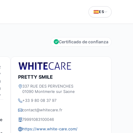
ES
Certificado de confianza
2
7
PRETTY SMILE
0
337 RUE DES PERVENCHES
0
01090 Montmerle sur Saone
7
+33 9 80 08 37 97
contact@whitecare.fr
79991083100046
te
https://www.white-care.com/