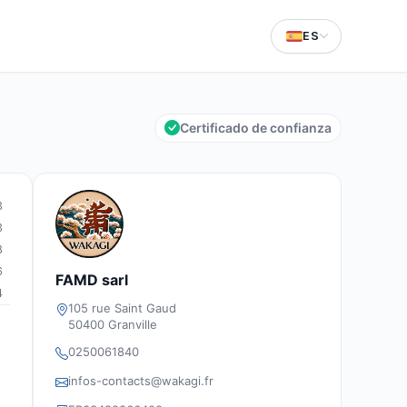
ES
Certificado de confianza
3
3
8
6
FAMD sarl
4
105 rue Saint Gaud
50400 Granville
0250061840
infos-contacts@wakagi.fr