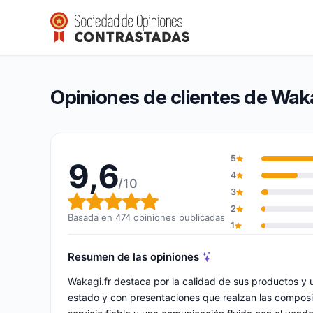
Wakagi.fr
9,6/10
(474 opiniones)
Calificación global: 9,6 de 10
Opiniones de clientes de Waka
5
9,6
4
/10
3
Calificación global: 9,6 de 10
2
Basada en 474 opiniones publicadas
1
Resumen de las opiniones
Wakagi.fr destaca por la calidad de sus productos y 
estado y con presentaciones que realzan las composi