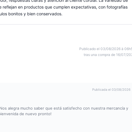
dor, respuestas claras y atención al cliente cordial. La variedad de
o se reflejan en productos que cumplen expectativas, con fotografías
culos bonitos y bien conservados.
Publicado el 03/08/2026 à 06h
tras una compra de 16/07/20
Publicada el 03/08/2026
 Nos alegra mucho saber que está satisfecho con nuestra mercancía y
 bienvenida de nuevo pronto!