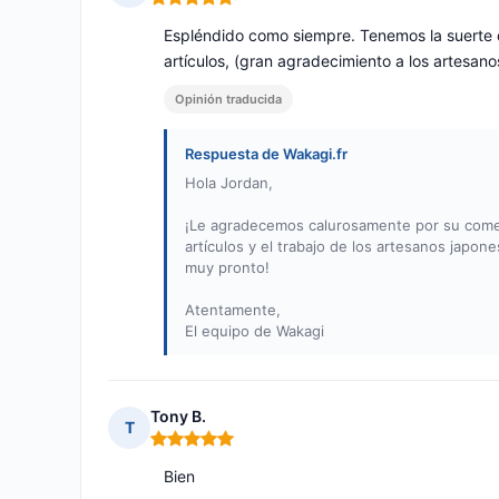
Nota: 5 de 5
Espléndido como siempre. Tenemos la suerte 
artículos, (gran agradecimiento a los artesan
Opinión traducida
Respuesta de Wakagi.fr
Hola Jordan,
¡Le agradecemos calurosamente por su comen
artículos y el trabajo de los artesanos japo
muy pronto!
Atentamente,
El equipo de Wakagi
Tony B.
T
Nota: 5 de 5
Bien