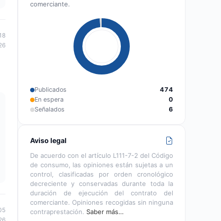
comerciante.
18
26
Publicados
474
En espera
0
Señalados
6
Aviso legal
De acuerdo con el artículo L111-7-2 del Código
de consumo, las opiniones están sujetas a un
control, clasificadas por orden cronológico
decreciente y conservadas durante toda la
duración de ejecución del contrato del
comerciante. Opiniones recogidas sin ninguna
05
contraprestación.
Saber más…
26